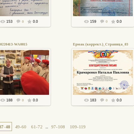
153
0
0.0
159
0
0.0
0220413-WA0015
Ермак (коррект.)_Страница_03
15.04.2022
05.04.2022
Советская СШ
АПыркова
АПыркова
188
0
0.0
183
0
0.0
37-48
49-60
61-72
...
97-108
109-119