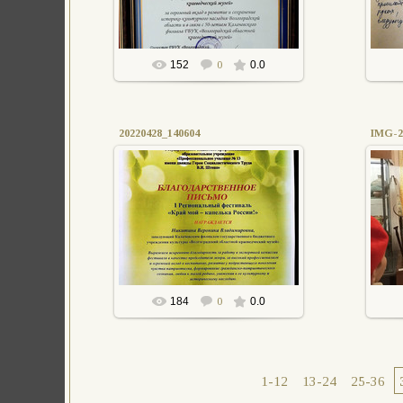
152
0
0.0
20220428_140604
IMG-2
28.04.2022
АПыркова
184
0
0.0
1-12
13-24
25-36