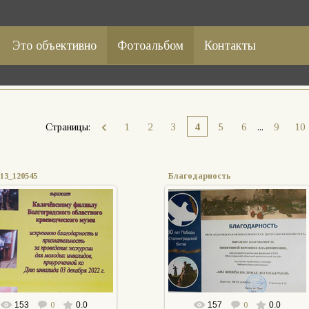
Это объективно
Фотоальбом
Контакты
Страницы
:
1
2
3
4
5
6
...
9
10
13_120545
Благодарность
13.12.2022
12.12.2022
АПыркова
АПыркова
153
0
0.0
157
0
0.0