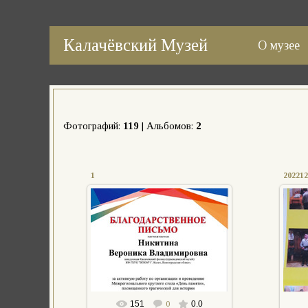
Калачёвский Музей
О музее
Фотографий:
119
| Альбомов:
2
1
202212
21.02.2023
АПыркова
151
0
0.0