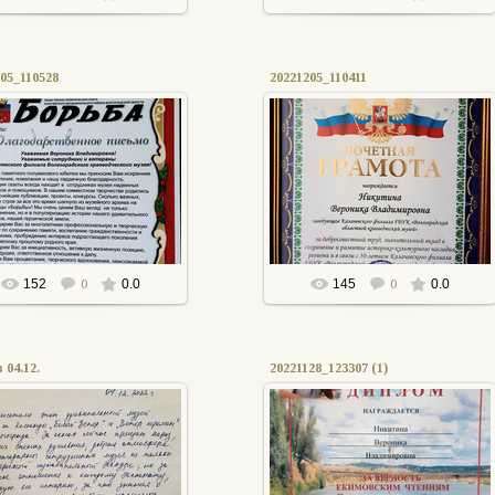
05_110528
20221205_110411
05.12.2022
05.12.2022
АПыркова
АПыркова
152
0
0.0
145
0
0.0
04.12.
20221128_123307 (1)
04.12.2022
28.11.2022
АПыркова
АПыркова