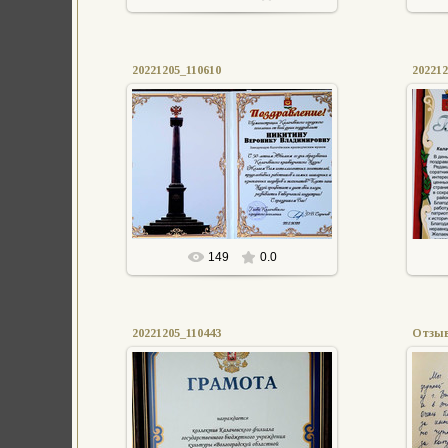
20221205_110610
202212
05.12.2022
АПыркова
149
0.0
20221205_110443
Отзыв 
05.12.2022
АПыркова